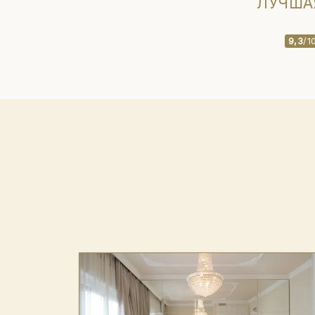
ЛУЧША
9,3
/1