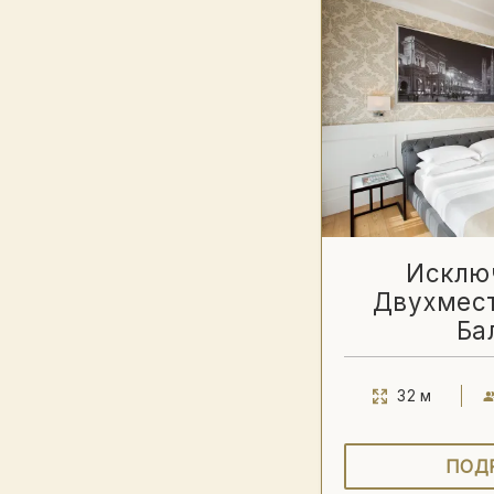
Исклю
Двухмес
Ба
32 м
ПОД