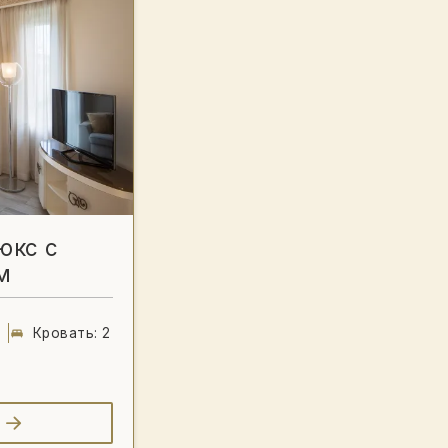
юкс с
м
Кровать: 2